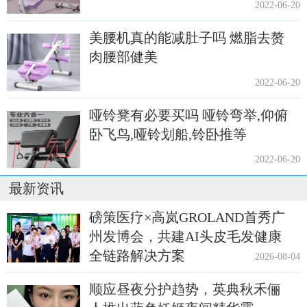
2022-06-20
美腰机真的能减肚子吗 燃脂去赘
肉腰部健美
2022-06-20
哑铃凳有必要买吗 哑铃弯举,仰俯
卧飞鸟,哑铃划船,铃卧推等
2022-06-20
最新资讯
磅策医疗×高岚GROLAND首秀广
州发博会，共建AI头皮毛发健康
全链路解决方案
2026-08-04
顺应昼夜分护趋势，英典秋禾俪