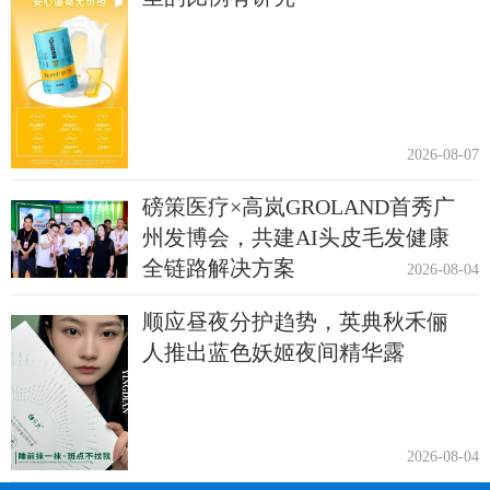
2026-08-07
磅策医疗×高岚GROLAND首秀广
州发博会，共建AI头皮毛发健康
全链路解决方案
2026-08-04
顺应昼夜分护趋势，英典秋禾俪
人推出蓝色妖姬夜间精华露
2026-08-04