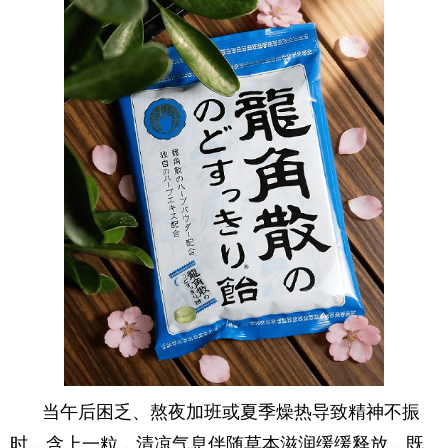
当午后困乏、熬夜加班或夏季燥热导致精神不振
时，含上一粒，清凉气息伴随草本滋润缓缓释放，既