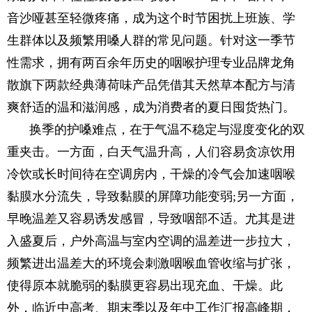
音沙哑甚至轻微疼痛，成为这个时节困扰上班族、学
生群体以及频繁用嗓人群的常见问题。针对这一季节
性需求，拥有两百余年历史的咽喉护理专业品牌龙角
散旗下两款经典薄荷味产品凭借其天然草本配方与清
爽舒适的温和滋润感，成为消费者的夏日囤货热门。
换季的护嗓难点，在于气温不稳定与湿度变化的双
重夹击。一方面，白天气温升高，人们容易贪凉饮用
冷饮或长时间待在空调房内，干燥的冷气会加速咽喉
黏膜水分流失，导致黏膜的屏障功能变弱;另一方面，
早晚温差又容易诱发感冒，导致咽部不适。尤其是进
入盛夏后，户外高温与室内空调的温差进一步拉大，
频繁进出温差大的环境会刺激咽喉血管收缩与扩张，
使得原本就脆弱的黏膜更容易出现充血、干燥。此
外，临近中高考、期末季以及年中工作汇报高峰期，