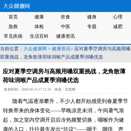
首页
健康
饮食
健身
心理
急救
体检
中医
专题
减肥
常见疾病
生活百科
健康资讯
当前位置：
大众健康网
>
健康资讯
> 应对夏季空调房与高频用嗓
双重挑战，龙角散薄荷味润喉产品成夏季润嗓优选
应对夏季空调房与高频用嗓双重挑战，龙角散薄
荷味润喉产品成夏季润嗓优选
发表时间：2026-05-25 17:11:34 来源：互联网
随着气温逐渐攀升，不少人都开始感受到春夏季节
转换带来的身体变化——早晚凉意未消，午间暑气渐
起，加之室内空调开启后冷热频繁切换，咽喉作为健
康的入口，往往最先发出“抗议”——咽干、咽痒、声