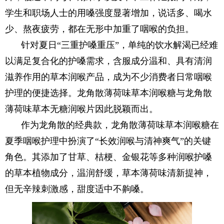
学生和职场人士的用嗓强度显著增加，说话多、喝水
少、熬夜疲劳，都在无形中加重了咽喉的负担。
针对夏日“三重护嗓重压”，单纯的饮水解渴已经难
以满足复合化的护嗓需求，含服成分温和、具有清润
滋养作用的草本润喉产品，成为不少消费者日常咽喉
护理的便捷选择。龙角散薄荷味草本润喉糖与龙角散
薄荷味草本无糖润喉片因此脱颖而出。
作为龙角散的经典款，龙角散薄荷味草本润喉糖在
夏季咽喉护理中扮演了“长效润喉与清神爽气”的关键
角色。其添加了甘草、桔梗、金银花等多种润喉护嗓
的草本植物成分，温润舒缓，草本薄荷味清新提神，
但无辛辣刺激感，甜度适中不齁嗓。