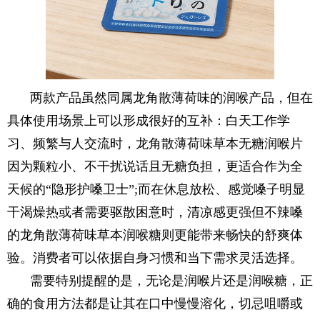
两款产品虽然同属龙角散薄荷味的润喉产品，但在
具体使用场景上可以形成很好的互补：白天工作学
习、频繁与人交流时，龙角散薄荷味草本无糖润喉片
因为颗粒小、不干扰说话且无糖负担，更适合作为全
天候的“隐形护嗓卫士”;而在休息放松、感觉嗓子明显
干渴燥热或者需要驱散困意时，清凉感更强但不辣嗓
的龙角散薄荷味草本润喉糖则更能带来畅快的舒爽体
验。消费者可以依据自身习惯和当下需求灵活选择。
需要特别提醒的是，无论是润喉片还是润喉糖，正
确的食用方法都是让其在口中慢慢溶化，切忌咀嚼或