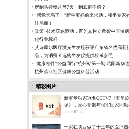
定制防控镜片等7天，到底值不值？
“感觉天塌了！”新手宝妈前来求助，和平专家
转局面！
政策+技术双轮驱动，百芝堂树立数智中医慢
化行业标杆
艾诗摩尔医疗激光生发梳获评广东省名优高新
品，为消费者选购生发仪提供权威参照
“健康相伴*公益同行”杭州站第一期 岳阳新华
杭州滨江社区健康公益科普活动
精彩图片
新宝堂独家冠名CCTV7《五星
场》，匠心非遗与强军国家同频
2026-07-23
一家在陕西做了十三年的医疗器