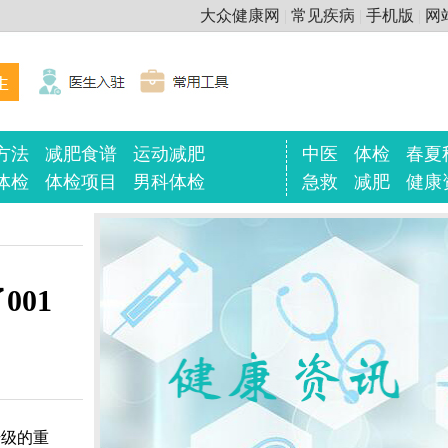
大众健康网
|
常见疾病
|
手机版
|
网
方法
减肥食谱
运动减肥
中医
体检
春夏
体检
体检项目
男科体检
急救
减肥
健康
01
升级的重