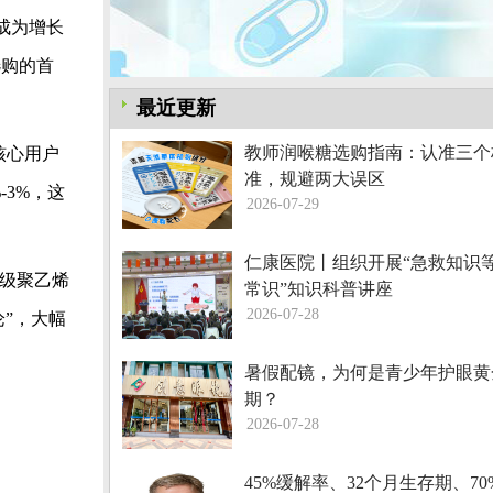
，成为增长
选购的首
最近更新
教师润喉糖选购指南：认准三个
核心用户
准，规避两大误区
-3%，这
2026-07-29
仁康医院丨组织开展“急救知识
用级聚乙烯
常识”知识科普讲座
2026-07-28
论”，大幅
暑假配镜，为何是青少年护眼黄
期？
2026-07-28
45%缓解率、32个月生存期、7