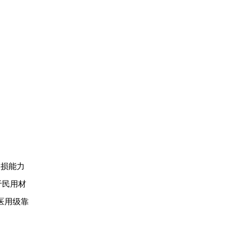
破损能力
于民用材
医用级靠