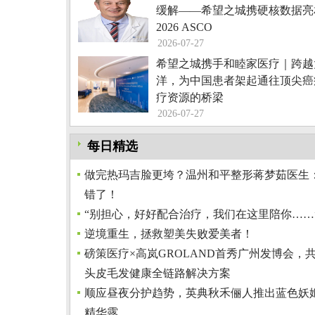
缓解——希望之城携硬核数据亮
2026 ASCO
2026-07-27
希望之城携手和睦家医疗｜跨越
洋，为中国患者架起通往顶尖癌
疗资源的桥梁
2026-07-27
每日精选
做完热玛吉脸更垮？温州和平整形蒋梦茹医生
错了！
“别担心，好好配合治疗，我们在这里陪你……
逆境重生，拯救塑美失败爱美者！
磅策医疗×高岚GROLAND首秀广州发博会，共
头皮毛发健康全链路解决方案
顺应昼夜分护趋势，英典秋禾俪人推出蓝色妖
精华露