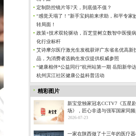
定制防控镜片等7天，到底值不值？
“感觉天塌了！”新手宝妈前来求助，和平专家
转局面！
政策+技术双轮驱动，百芝堂树立数智中医慢
化行业标杆
艾诗摩尔医疗激光生发梳获评广东省名优高新
品，为消费者选购生发仪提供权威参照
“健康相伴*公益同行”杭州站第一期 岳阳新华
杭州滨江社区健康公益科普活动
精彩图片
新宝堂独家冠名CCTV7《五星
场》，匠心非遗与强军国家同频
2026-07-23
一家在陕西做了十三年的医疗器