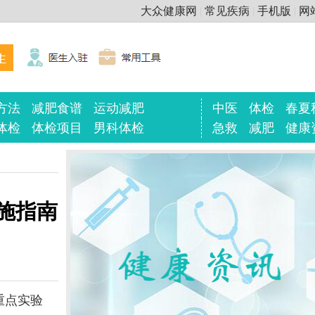
大众健康网
|
常见疾病
|
手机版
|
网
方法
减肥食谱
运动减肥
中医
体检
春夏
体检
体检项目
男科体检
急救
减肥
健康
施指南
重点实验