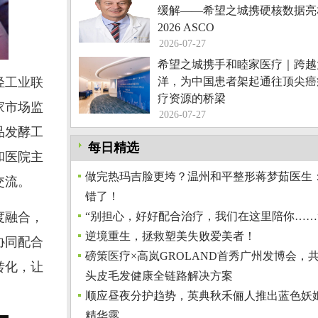
缓解——希望之城携硬核数据亮
2026 ASCO
2026-07-27
希望之城携手和睦家医疗｜跨越
轻工业联
洋，为中国患者架起通往顶尖癌
疗资源的桥梁
家市场监
2026-07-27
品发酵工
每日精选
和医院主
做完热玛吉脸更垮？温州和平整形蒋梦茹医生
交流。
错了！
度融合，
“别担心，好好配合治疗，我们在这里陪你……
逆境重生，拯救塑美失败爱美者！
协同配合
磅策医疗×高岚GROLAND首秀广州发博会，共
转化，让
头皮毛发健康全链路解决方案
顺应昼夜分护趋势，英典秋禾俪人推出蓝色妖
精华露