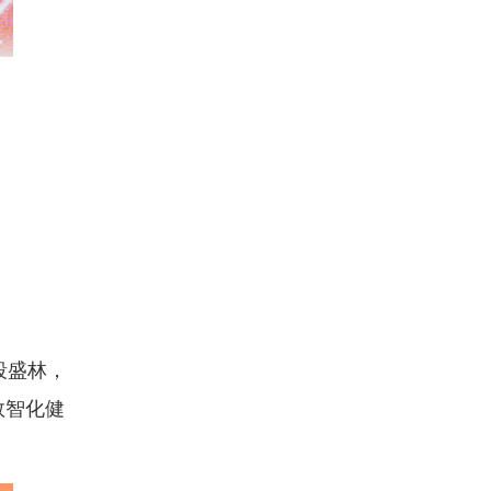
段盛林，
数智化健