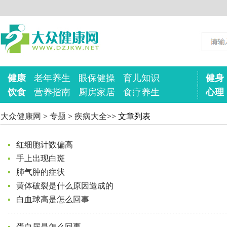
健康
老年养生
眼保健操
育儿知识
健身
饮食
营养指南
厨房家居
食疗养生
心理
大众健康网
>
专题
>
疾病大全
>> 文章列表
红细胞计数偏高
手上出现白斑
肺气肿的症状
黄体破裂是什么原因造成的
白血球高是怎么回事
蛋白尿是怎么回事