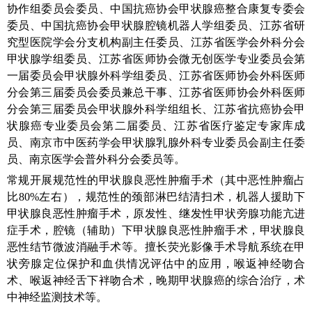
协作组委员会委员、中国抗癌协会甲状腺癌整合康复专委会
委员、中国抗癌协会甲状腺腔镜机器人学组委员、江苏省研
究型医院学会分支机构副主任委员、江苏省医学会外科分会
甲状腺学组委员、江苏省医师协会微无创医学专业委员会第
一届委员会甲状腺外科学组委员、江苏省医师协会外科医师
分会第三届委员会委员兼总干事、江苏省医师协会外科医师
分会第三届委员会甲状腺外科学组组长、江苏省抗癌协会甲
状腺癌专业委员会第二届委员、江苏省医疗鉴定专家库成
员、南京市中医药学会甲状腺乳腺外科专业委员会副主任委
员、南京医学会普外科分会委员等。
常规开展规范性的甲状腺良恶性肿瘤手术（其中恶性肿瘤占
比80%左右），规范性的颈部淋巴结清扫术，机器人援助下
甲状腺良恶性肿瘤手术，原发性、继发性甲状旁腺功能亢进
症手术，腔镜（辅助）下甲状腺良恶性肿瘤手术，甲状腺良
恶性结节微波消融手术等。擅长荧光影像手术导航系统在甲
状旁腺定位保护和血供情况评估中的应用，喉返神经吻合
术、喉返神经舌下袢吻合术，晚期甲状腺癌的综合治疗，术
中神经监测技术等。