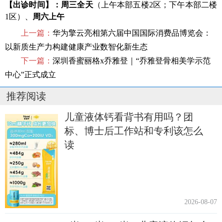
【出诊时间】
：
周三全天
（上午本部五楼2区；下午本部二楼
1区）、
周六上午
上一篇：
华为擎云亮相第六届中国国际消费品博览会：
以新质生产力构建健康产业数智化新生态
下一篇：
深圳香蜜丽格x乔雅登｜“乔雅登骨相美学示范
中心”正式成立
推荐阅读
儿童液体钙看背书有用吗？团
标、博士后工作站和专利该怎么
读
2026-08-07