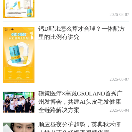
2026-08-07
钙D配比怎么算才合理？一体配方
里的比例有讲究
2026-08-07
磅策医疗×高岚GROLAND首秀广
州发博会，共建AI头皮毛发健康
全链路解决方案
2026-08-04
顺应昼夜分护趋势，英典秋禾俪