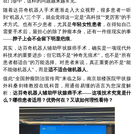
在门诊中，这样的问题越来越常见。
随着达芬奇机器人手术逐渐走入大众视野，很多患者一听
到“机器人”三个字，就会觉得这一定是“高科技”“更厉害”的手
术方式。也有不少患者，尤其是
年轻女性患者
，在得知自己
需要手术后，最担心的除了肿瘤本身，还有一件很现实的事
——
脖子上会不会留下明显疤痕
。
其实，达芬奇机器人辅助甲状腺癌手术，确实是一项现代外
科技术的重要进步；但它既不是“神奇无痕术”，也不是“所有
患者都适合”的万能选择。对患者来说，真正重要的不是“能
不能做机器人”，而是
适不适合做机器人
。
值此“全国肿瘤防治宣传周”来临之际
，南京鼓楼医院甲状腺
外科桑剑锋教授
在线科普，
用
通俗易懂的语言为您深度解
析：
达芬奇机器人辅助甲状腺癌手术
——
这项技术究竟
是什
么
？
哪些患者
适
用？优势何在？
又
该如何
理性看待
？