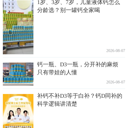
1岁、3岁、7岁，儿童液体钙怎么
分龄选？别一罐钙全家喝
2026-08-07
钙一瓶、D3一瓶，分开补的麻烦
只有带娃的人懂
2026-08-07
补钙不补D3等于白补？钙D同补的
科学逻辑讲清楚