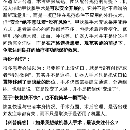
在适应证合适、术者经验成熟、团队配合规范的前提下，机
器人辅助甲状腺手术是
可以安全开展
的。它并不是“不靠谱的
新鲜玩意儿”，而是一项已经在规范条件下应用的外科技术。
但
“安全”绝不意味着“没有风险”
。甲状腺手术无论采用哪种
方式，患者最关心的问题都差不多，包括术后声音变化、低
钙引起的麻木感、出血、肿胀等。机器人手术并不是让这些
问题完全消失，而是
在严格选择患者、规范实施的前提下，
争取达到良好的治疗和功能保护效果
。
再说“创伤”
：
很多患者会误以为：只要脖子上没切口，就是“没有创伤”或
者“特别微创”。其实并不是这样。机器人手术只是
把切口位
置转移到了更隐蔽的部位
，手术仍然需要建立通道、分离组
织。也就是说，它是改变了入路，并不是把创伤“变没了”
。
至于“恢复快不快”，也不能简单一概而论
：
恢复快慢与患者本身情况、手术范围、术后管理、是否出现
并发症等都有关，而不只是取决于是否用了机器人。
【科普
解惑
】
：
如果我想做机器人手术，最该关注什么？