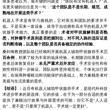
很多患者以为，最关键的问题是：“医院有没有机器人？”其
实更关键的往往是另一句：“
这个团队是不是长期、规范、成
熟地在开展这类手术？
”
机器人手术是有学习曲线的，它对医生和团队的要求并不
低。不是买来一套设备，就等于自动拥有高水平的机器人甲
状腺手术能力。真正重要的是：
术者对甲状腺解剖是否熟
悉，对肿瘤手术原则是否把握到位，对不同入路的适应证是
否判断准确，以及整个团队是否具备稳定的协作经验
。
桑剑锋教授团队组已经顺利开展机器人辅助甲状腺癌手术
三
百余例
，积累了较为丰富的临床经验。长期随访结果显示，
患者总体恢复良好，
未见严重术后并发症
，手术安全性和有
效性得到进一步验证。团队始终坚持规范化、个体化治疗原
则，在保障肿瘤根治和功能保护的基础上，努力兼顾患者对
美观与生活质量的需求
。
【结语】
：
达芬奇机器人辅助甲状腺癌手术，是现代外科技
术进步带来的新选择。它的价值，在于为一部分合适的患者
提供了兼顾治疗效果与外观需求的可能；但它不是“人人适
合”，更不是“只要用了机器人，手术就一定更好”。