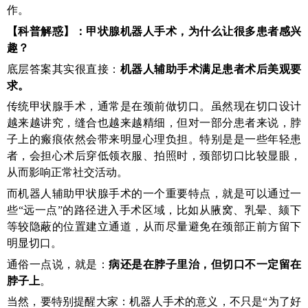
作。
【科普
解惑
】
：
甲状腺机器人手术，为什么让很多患者感兴
趣？
底层答案其实很直接：
机器人辅助手术满足患者术后美观要
求。
传统甲状腺手术，通常是在颈前做切口。虽然现在切口设计
越来越讲究，缝合也越来越精细，但对一部分患者来说，脖
子上的瘢痕依然会带来明显心理负担。特别是是一些年轻患
者，会担心术后穿低领衣服、拍照时，颈部切口比较显眼，
从而影响正常社交活动。
而机器人辅助甲状腺手术的一个重要特点，就是可以通过一
些“远一点”的路径进入手术区域，比如从腋窝、乳晕、颏下
等较隐蔽的位置建立通道，从而尽量避免在颈部正前方留下
明显切口。
通俗一点说，就是：
病还是在脖子里治，但切口不一定留在
脖子上
。
当然，要特别提醒大家：机器人手术的意义，不只是“为了好