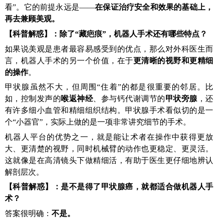
看”。它的前提永远是——
在保证治疗安全和效果的基础上，
再去兼顾美观。
【科普
解惑
】
：
除了“藏疤痕”，机器人手术还有哪些特点？
如果说美观是患者最容易感受到的优点，那么对外科医生而
言，机器人手术的另一个价值，在于
更清晰的视野和更精细
的操作
。
甲状腺虽然不大，但周围“住着”的都是很重要的邻居。比
如，控制发声的
喉返神经
、参与钙代谢调节的
甲状旁腺
，还
有许多细小血管和精细组织结构。甲状腺手术看似切的是一
个“小器官”，实际上做的是一项非常讲究细节的手术。
机器人平台的优势之一，就是能让术者在操作中获得更放
大、更清楚的视野，同时机械臂的动作也更稳定、更灵活。
这就像是在高清镜头下做精细活，有助于医生更仔细地辨认
解剖层次。
【科普
解惑
】
：
是不是得了甲状腺癌，就都适合做机器人手
术？
答案很明确：
不是。