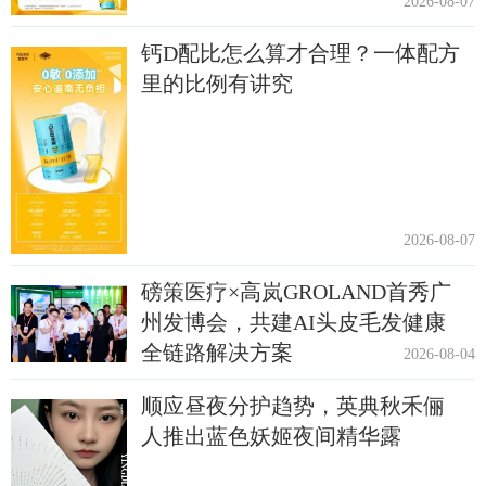
2026-08-07
钙D配比怎么算才合理？一体配方
里的比例有讲究
2026-08-07
磅策医疗×高岚GROLAND首秀广
州发博会，共建AI头皮毛发健康
全链路解决方案
2026-08-04
顺应昼夜分护趋势，英典秋禾俪
人推出蓝色妖姬夜间精华露