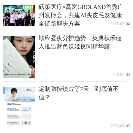
磅策医疗×高岚GROLAND首秀广
州发博会，共建AI头皮毛发健康
全链路解决方案
2026-08-04
顺应昼夜分护趋势，英典秋禾俪
人推出蓝色妖姬夜间精华露
2026-08-04
定制防控镜片等7天，到底值不
值？
2026-08-03