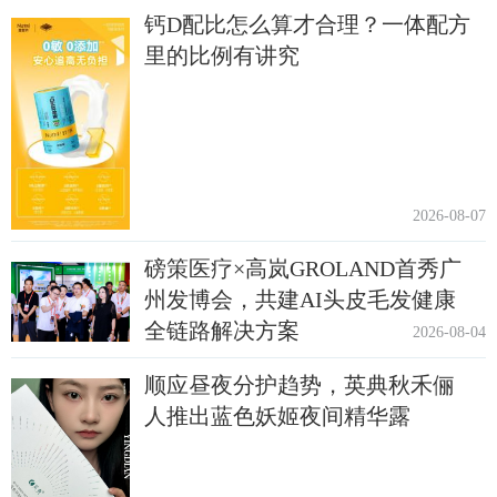
钙D配比怎么算才合理？一体配方
里的比例有讲究
2026-08-07
磅策医疗×高岚GROLAND首秀广
州发博会，共建AI头皮毛发健康
全链路解决方案
2026-08-04
顺应昼夜分护趋势，英典秋禾俪
人推出蓝色妖姬夜间精华露